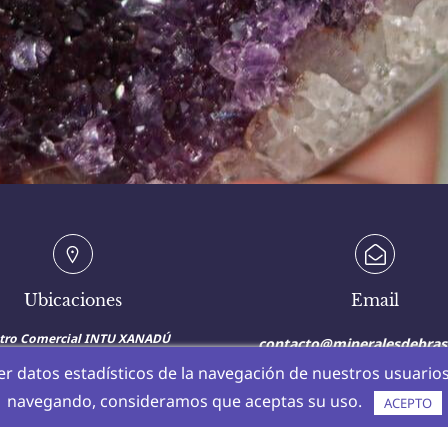
Ubicaciones
Email
tro Comercial INTU XANADÚ
contacto@mineralesdebras
rto de Navacerrada, km 23, 28939
Arroyomolinos,
mineralesdebrasil@protonm
r datos estadísticos de la navegación de nuestros usuarios
Madrid
navegando, consideramos que aceptas su uso.
ACEPTO
Centro Comercial ISLAZUL
Calle de la Calderilla 1
Carabanchel , 28054