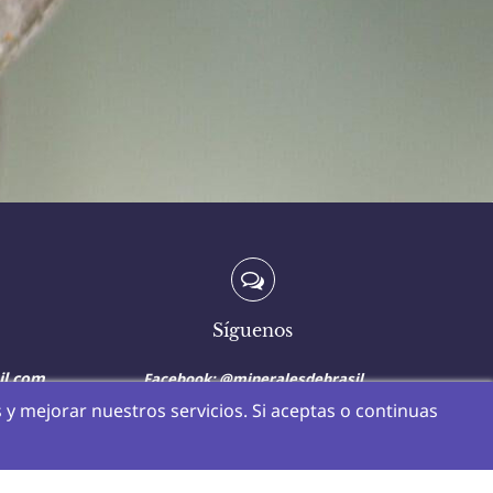
Síguenos
il.com
Facebook: @mineralesdebrasil
ail.com
Instagram:
minerales_de_brasil
 y mejorar nuestros servicios. Si aceptas o continuas