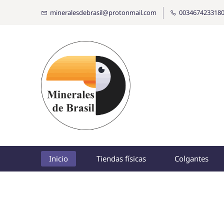
mineralesdebrasil@protonmail.com
003467423318
Inicio
Tiendas físicas
Colgantes