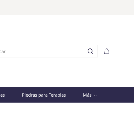
tes
Piedras para Terapias
Más